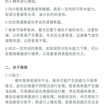
的干棉布进行擦拭。
5.同兴和家具表面使用蜂蜡，具有一定的防污防水能力，
但请注意避免水渍、油污长时间浸泡。
6.切勿用酒精或化学试剂清理表面。
7.按季节保养家具，夏天应置于通风干燥的地方，注意防
潮，以防家具产生霉变。冬天应注意保湿，远离暖气或空
调等热源，以防家具干裂。
8.经过一定时间的使用，如发现防污防水能力下降，可以
定期用蜂蜡进行保养，以恢复家具表面的防污力。
二、关于维修
1.小贴士：
- 硬木家具若保存不当，极有可能产生划痕与干裂等
情况，此时应根据不同情况进行处理。若家具表面产生细
浅划痕，可用细砂纸在表面轻轻打磨，然后用细布擦净，
最后在破损表面进行上蜡处理。划痕较深时，也可用刮刀
将划痕部分刮平，再进行上蜡处理。若家具划痕仍无法去