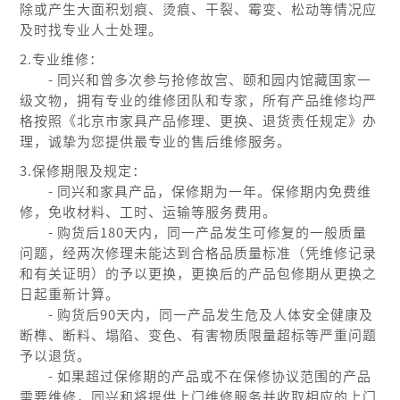
除或产生大面积划痕、烫痕、干裂、霉变、松动等情况应
及时找专业人士处理。
2.专业维修：
- 同兴和曾多次参与抢修故宫、颐和园内馆藏国家一
级文物，拥有专业的维修团队和专家，所有产品维修均严
格按照《北京市家具产品修理、更换、退货责任规定》办
理，诚挚为您提供最专业的售后维修服务。
3.保修期限及规定：
- 同兴和家具产品，保修期为一年。保修期内免费维
修，免收材料、工时、运输等服务费用。
- 购货后180天内，同一产品发生可修复的一般质量
问题，经两次修理未能达到合格品质量标准（凭维修记录
和有关证明）的予以更换，更换后的产品包修期从更换之
日起重新计算。
- 购货后90天内，同一产品发生危及人体安全健康及
断榫、断料、塌陷、变色、有害物质限量超标等严重问题
予以退货。
- 如果超过保修期的产品或不在保修协议范围的产品
需要维修，同兴和将提供上门维修服务并收取相应的上门